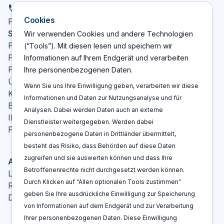
DE
Cookies
X
LinkedIn
YouTube
Facebook
Folgen Sie uns
:
Seiten
Wir verwenden Cookies und andere Technologien
Patent Cockpit
(“Tools”). Mit diesen lesen und speichern wir
Funktionen
Informationen auf Ihrem Endgerät und verarbeiten
Preise
Ihre personenbezogenen Daten.
Über Uns
Wenn Sie uns Ihre Einwilligung geben, verarbeiten wir diese
Kontakt
Informationen und Daten zur Nutzungsanalyse und für
Blog
Analysen. Dabei werden Daten auch an externe
IP-Glossar
Dienstleister weitergegeben. Werden dabei
FAQ
personenbezogene Daten in Drittländer übermittelt,
besteht das Risiko, dass Behörden auf diese Daten
zugreifen und sie auswerten können und dass Ihre
Aktionen
Betroffenenrechte nicht durchgesetzt werden können.
Log In
Durch Klicken auf “Allen optionalen Tools zustimmen”
Registrieren
geben Sie Ihre ausdrückliche Einwilligung zur Speicherung
Demo buchen
von Informationen auf dem Endgerät und zur Verarbeitung
Ihrer personenbezogenen Daten. Diese Einwilligung