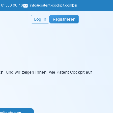
 61 550 00 46
info@patent-cockpit.com
DE
Log In
Registrieren
ch
, und wir zeigen Ihnen, wie Patent Cockpit auf
eliebtesten