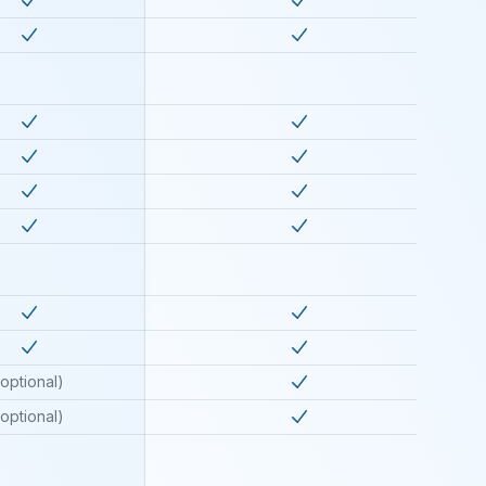
ed
in
premium
Included
in
super
ed
in
premium
Included
in
super
ed
in
premium
Included
in
super
ed
in
premium
Included
in
super
ed
in
premium
Included
in
super
ed
in
premium
Included
in
super
ed
in
premium
Included
in
super
ed
in
premium
Included
in
super
(optional)
Included
in
super
(optional)
Included
in
super