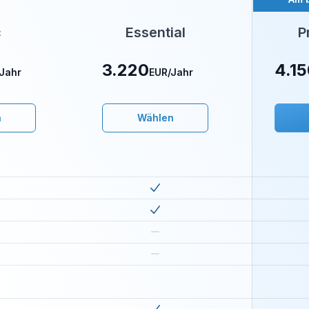
c
Essential
P
3.220
4.1
/Jahr
EUR
/Jahr
n
Wählen
asic
Included
in
essential
Includ
in
basic
Included
in
essential
Includ
in
basic
Not included
in
essential
Includ
in
basic
Not included
in
essential
Includ