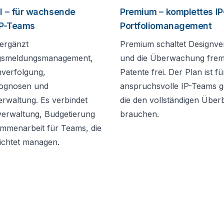
l – für wachsende
Premium – komplettes IP
IP-Teams
Portfoliomanagement
 ergänzt
Premium schaltet Designve
gsmeldungsmanagement,
und die Überwachung fre
verfolgung,
Patente frei. Der Plan ist fü
ognosen und
anspruchsvolle IP-Teams 
rwaltung. Es verbindet
die den vollständigen Überb
verwaltung, Budgetierung
brauchen.
mmenarbeit für Teams, die
richtet managen.