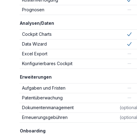
Included
in
b
Prognosen
Not included
Analysen/Daten
Cockpit Charts
Included
in
b
Data Wizard
Included
in
b
Excel Export
Not included
Konfigurierbares Cockpit
Not included
Erweiterungen
Aufgaben und Fristen
Not included
Patentüberwachung
Not included
Dokumentenmanagement
(optiona
Erneuerungsgebühren
(optiona
Onboarding