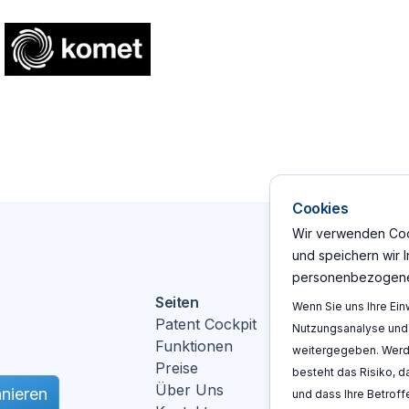
Cookies
Wir verwenden Cook
und speichern wir 
personenbezogene
Seiten
Aktionen
Wenn Sie uns Ihre Ein
Patent Cockpit
Log In
Nutzungsanalyse und 
Funktionen
Registrie
weitergegeben. Werde
Preise
Demo b
besteht das Risiko, 
Über Uns
nieren
und dass Ihre Betrof