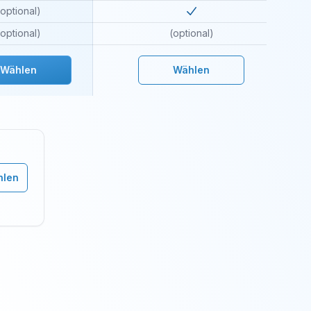
(optional)
Included
in
super
(optional)
(optional)
Wählen
Wählen
len