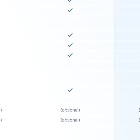
asic
Included
in
essential
Includ
in
basic
Included
in
essential
Includ
asic
Included
in
essential
Includ
asic
Included
in
essential
Includ
in
basic
Included
in
essential
Includ
in
basic
Not included
in
essential
Includ
in
basic
Included
in
essential
Includ
in
basic
Not included
in
essential
Includ
l)
(optional)
l)
(optional)