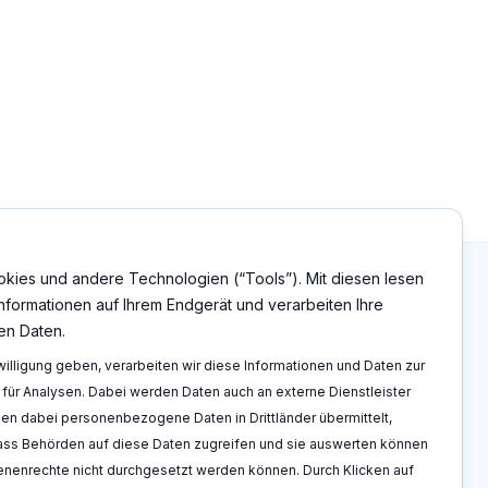
ies und andere Technologien (“Tools”). Mit diesen lesen
Informationen auf Ihrem Endgerät und verarbeiten Ihre
n Daten.
Rechtshinweise
willigung geben, verarbeiten wir diese Informationen und Daten zur
Impressum
für Analysen. Dabei werden Daten auch an externe Dienstleister
ren
Datenschutzerklärung
n dabei personenbezogene Daten in Drittländer übermittelt,
uchen
AGBs
dass Behörden auf diese Daten zugreifen und sie auswerten können
Cookie Richtlinien
fenenrechte nicht durchgesetzt werden können. Durch Klicken auf