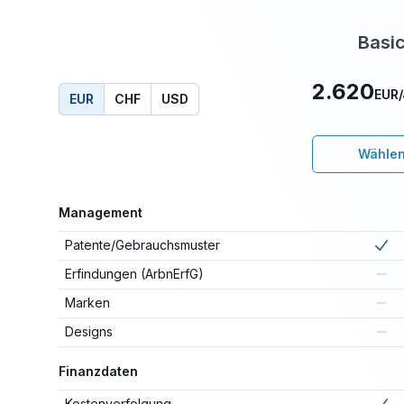
Funktionen
Basi
Preisvergleich
2.620
EUR
EUR
CHF
USD
Wähle
Wählen
Management
Patente/Gebrauchsmuster
Included
in
b
Erfindungen (ArbnErfG)
Not included
Marken
Not included
Designs
Not included
Finanzdaten
Kostenverfolgung