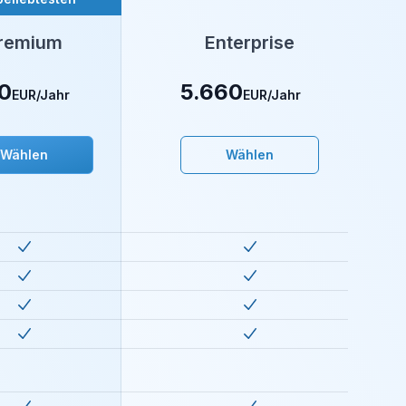
remium
Enterprise
50
5.660
EUR
/Jahr
EUR
/Jahr
Wählen
Wählen
ed
in
premium
Included
in
super
ed
in
premium
Included
in
super
ed
in
premium
Included
in
super
ed
in
premium
Included
in
super