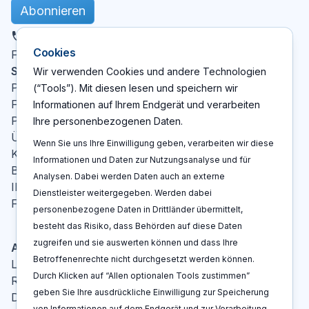
Abonnieren
DE
Cookies
X
LinkedIn
YouTube
Facebook
Folgen Sie uns
:
Seiten
Wir verwenden Cookies und andere Technologien
Patent Cockpit
(“Tools”). Mit diesen lesen und speichern wir
Funktionen
Informationen auf Ihrem Endgerät und verarbeiten
Preise
Ihre personenbezogenen Daten.
Über Uns
Wenn Sie uns Ihre Einwilligung geben, verarbeiten wir diese
Kontakt
Informationen und Daten zur Nutzungsanalyse und für
Blog
Analysen. Dabei werden Daten auch an externe
IP-Glossar
Dienstleister weitergegeben. Werden dabei
FAQ
personenbezogene Daten in Drittländer übermittelt,
besteht das Risiko, dass Behörden auf diese Daten
zugreifen und sie auswerten können und dass Ihre
Aktionen
Betroffenenrechte nicht durchgesetzt werden können.
Log In
Durch Klicken auf “Allen optionalen Tools zustimmen”
Registrieren
geben Sie Ihre ausdrückliche Einwilligung zur Speicherung
Demo buchen
von Informationen auf dem Endgerät und zur Verarbeitung