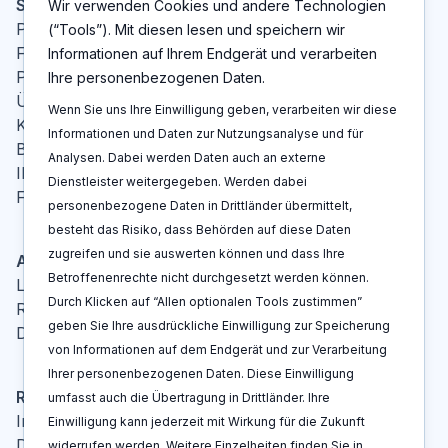
Seiten
Wir verwenden Cookies und andere Technologien
Patent Cockpit
(“Tools”). Mit diesen lesen und speichern wir
Funktionen
Informationen auf Ihrem Endgerät und verarbeiten
Preise
Ihre personenbezogenen Daten.
Über Uns
Wenn Sie uns Ihre Einwilligung geben, verarbeiten wir diese
Kontakt
Informationen und Daten zur Nutzungsanalyse und für
Blog
Analysen. Dabei werden Daten auch an externe
IP-Glossar
Dienstleister weitergegeben. Werden dabei
FAQ
personenbezogene Daten in Drittländer übermittelt,
besteht das Risiko, dass Behörden auf diese Daten
zugreifen und sie auswerten können und dass Ihre
Aktionen
Betroffenenrechte nicht durchgesetzt werden können.
Log In
Durch Klicken auf “Allen optionalen Tools zustimmen”
Registrieren
geben Sie Ihre ausdrückliche Einwilligung zur Speicherung
Demo buchen
von Informationen auf dem Endgerät und zur Verarbeitung
Ihrer personenbezogenen Daten. Diese Einwilligung
Rechtshinweise
umfasst auch die Übertragung in Drittländer. Ihre
Impressum
Einwilligung kann jederzeit mit Wirkung für die Zukunft
Datenschutzerklärung
widerrufen werden. Weitere Einzelheiten finden Sie in