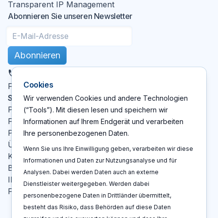
Transparent IP Management
Abonnieren Sie unseren Newsletter
Abonnieren
DE
Cookies
X
LinkedIn
YouTube
Facebook
Folgen Sie uns
:
Seiten
Wir verwenden Cookies und andere Technologien
Patent Cockpit
(“Tools”). Mit diesen lesen und speichern wir
Funktionen
Informationen auf Ihrem Endgerät und verarbeiten
Preise
Ihre personenbezogenen Daten.
Über Uns
Wenn Sie uns Ihre Einwilligung geben, verarbeiten wir diese
Kontakt
Informationen und Daten zur Nutzungsanalyse und für
Blog
Analysen. Dabei werden Daten auch an externe
IP-Glossar
Dienstleister weitergegeben. Werden dabei
FAQ
personenbezogene Daten in Drittländer übermittelt,
besteht das Risiko, dass Behörden auf diese Daten