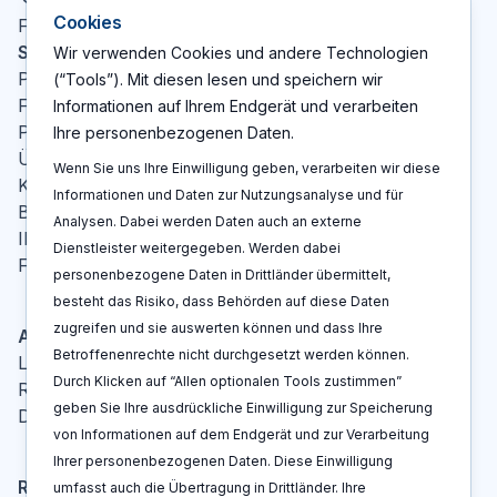
Cookies
X
LinkedIn
YouTube
Facebook
Folgen Sie uns
:
Seiten
Wir verwenden Cookies und andere Technologien
Patent Cockpit
(“Tools”). Mit diesen lesen und speichern wir
Funktionen
Informationen auf Ihrem Endgerät und verarbeiten
Preise
Ihre personenbezogenen Daten.
Über Uns
Wenn Sie uns Ihre Einwilligung geben, verarbeiten wir diese
Kontakt
Informationen und Daten zur Nutzungsanalyse und für
Blog
Analysen. Dabei werden Daten auch an externe
IP-Glossar
Dienstleister weitergegeben. Werden dabei
FAQ
personenbezogene Daten in Drittländer übermittelt,
besteht das Risiko, dass Behörden auf diese Daten
zugreifen und sie auswerten können und dass Ihre
Aktionen
Betroffenenrechte nicht durchgesetzt werden können.
Log In
Durch Klicken auf “Allen optionalen Tools zustimmen”
Registrieren
geben Sie Ihre ausdrückliche Einwilligung zur Speicherung
Demo buchen
von Informationen auf dem Endgerät und zur Verarbeitung
Ihrer personenbezogenen Daten. Diese Einwilligung
Rechtshinweise
umfasst auch die Übertragung in Drittländer. Ihre