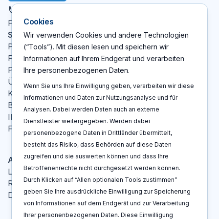
DE
Cookies
X
LinkedIn
YouTube
Facebook
Folgen Sie uns
:
Seiten
Wir verwenden Cookies und andere Technologien
Patent Cockpit
(“Tools”). Mit diesen lesen und speichern wir
Funktionen
Informationen auf Ihrem Endgerät und verarbeiten
Preise
Ihre personenbezogenen Daten.
Über Uns
Wenn Sie uns Ihre Einwilligung geben, verarbeiten wir diese
Kontakt
Informationen und Daten zur Nutzungsanalyse und für
Blog
Analysen. Dabei werden Daten auch an externe
IP-Glossar
Dienstleister weitergegeben. Werden dabei
FAQ
personenbezogene Daten in Drittländer übermittelt,
besteht das Risiko, dass Behörden auf diese Daten
zugreifen und sie auswerten können und dass Ihre
Aktionen
Betroffenenrechte nicht durchgesetzt werden können.
Log In
Durch Klicken auf “Allen optionalen Tools zustimmen”
Registrieren
geben Sie Ihre ausdrückliche Einwilligung zur Speicherung
Demo buchen
von Informationen auf dem Endgerät und zur Verarbeitung
Ihrer personenbezogenen Daten. Diese Einwilligung