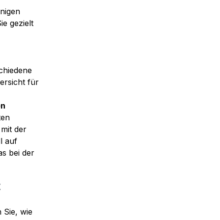
enigen
ie gezielt
schiedene
rsicht für
en
ten
 mit der
l auf
s bei der
t
 Sie, wie