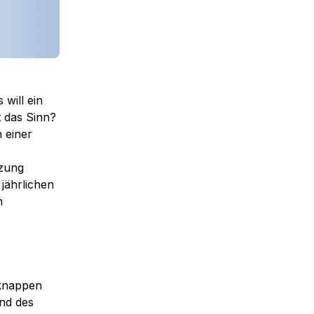
 will ein
t das Sinn?
 einer
tzung
jährlichen
n
 knappen
nd des