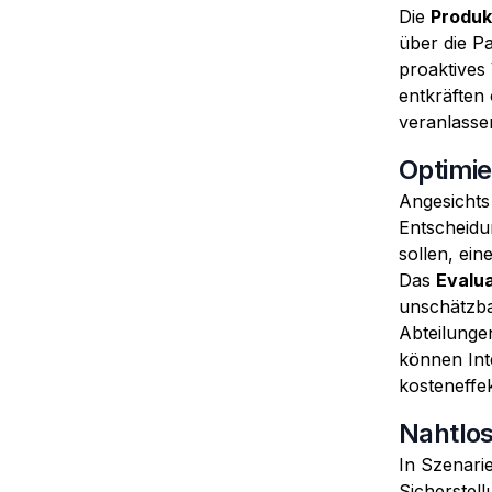
Die
Produk
über die Pa
proaktives
entkräften
veranlasse
Optimi
Angesichts
Entscheidu
sollen, ein
Das
Evalua
unschätzba
Abteilunge
können Int
kosteneffe
Nahtlo
In Szenarie
Sicherstel