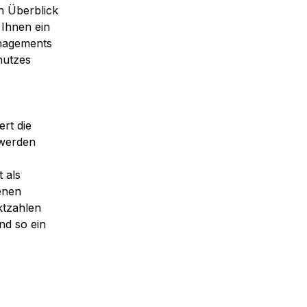
n Überblick
 Ihnen ein
nagements
hutzes
rt die
 werden
t als
enen
ktzahlen
nd so ein