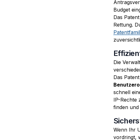
Antragsver
Budget ein
Das Patent
Rettung. D
Patentfamil
zuversichtl
Effizi
Die Verwalt
verschiede
Das Patent
Benutzero
schnell ei
IP-Rechte 
finden und
Sichers
Wenn Ihr U
vordringt, 