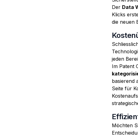
Der
Data 
Klicks erst
die neuen 
Kostenü
Schliesslic
Technologi
jeden Berei
Im Patent 
kategorisi
basierend a
Seite für 
Kostenaufs
strategisch
Effizie
Möchten Sie
Entscheidu