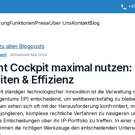
+41
rung
Funktionen
Preise
Über Uns
Kontakt
Blog
zu allen Blogposts
ment
Aktualisiert Mai 2024
nt Cockpit maximal nutzen:
ten & Effizienz
lt ständiger technologischer Innovation ist die Verwaltung 
Eigentums (IP) entscheidend, um wettbewerbsfähig zu bleibe
n sehen sich oft mit der Herausforderung konfrontiert, 
 jonglieren, komplexe rechtliche Verfahren zu navigieren u
e Entscheidungen über ihr IP-Portfolio zu treffen. In einer
können die richtigen Werkzeuge den entscheidenden Unters