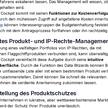
fahrens eskalieren lassen. Das Management will wissen, o
gehalten wird.
 Cockpit kommt mit seinen
Funktionen zur Kostenverfolg
urch den mühelosen Zugriff auf angefallene Kosten innerha
ie
können Interessengruppen die Budgeteinhaltung feststel
ich mit dem Antragsprozess fortfahren oder ihn rechtzeitig
entes Produkt- und IP-Rechte-Manageme
ung eines vielfältigen Portfolios von IP-Rechten, die mit
nen Flaggschiffprodukten verbunden sind, kann überwältig
 Cockpit vereinfacht diese Aufgabe durch seine
intuitive
berfläche
. Durch die Funktion des Data Wizards können 
ne umfassende Liste aller mit einem bestimmten Produkt v
zusammenstellen. Damit können Sie schnell die relevanten 
 ihnen die verdiente Anerkennung zukommen lassen.
tellung des Produktschutzes
nternehmen in lukrative, aber wettbewerbsintensive Mar
wird der Schutz Ihrer Produkte unerlässlich.