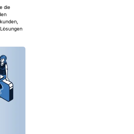
e die
den
rkunden,
d Lösungen