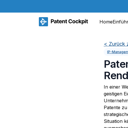
Home
Einfüh
<
Zurück 
IP-Manage
Pate
Rendi
In einer We
geistigen 
Unternehme
Patente zu
strategisch
Situation 