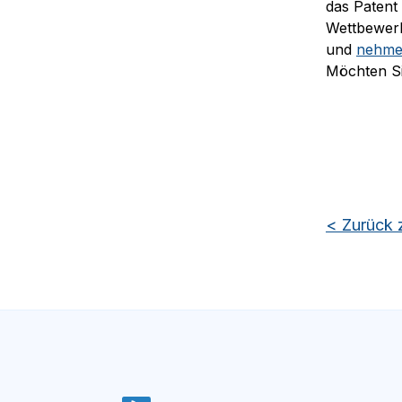
das Patent 
Wettbewerb
und
nehmen
Möchten Si
<
Zurück 