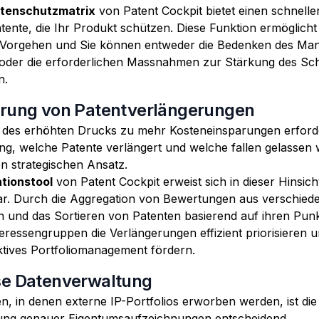
tenschutzmatrix
von Patent Cockpit bietet einen schnelle
tente, die Ihr Produkt schützen. Diese Funktion ermöglicht
 Vorgehen und Sie können entweder die Bedenken des Ma
 oder die erforderlichen Massnahmen zur Stärkung des Sc
n.
erung von Patentverlängerungen
 des erhöhten Drucks zu mehr Kosteneinsparungen erforde
ng, welche Patente verlängert und welche fallen gelassen
en strategischen Ansatz.
tionstool
von Patent Cockpit erweist sich in dieser Hinsich
r. Durch die Aggregation von Bewertungen aus verschied
n und das Sortieren von Patenten basierend auf ihren Pun
eressengruppen die Verlängerungen effizient priorisieren u
ktives Portfoliomanagement fördern.
se Datenverwaltung
n, in denen externe IP-Portfolios erworben werden, ist die
lung genauer Eigentumsaufzeichnungen entscheidend.