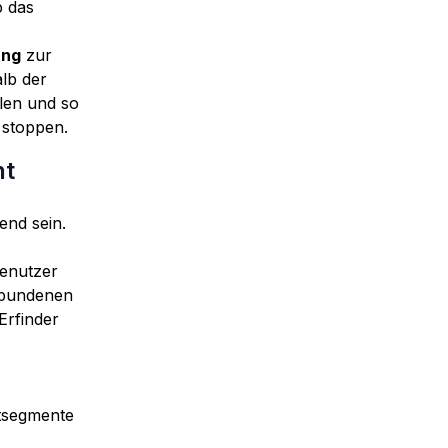
b das
ung
zur
lb der
len und so
 stoppen.
nt
end sein.
Benutzer
erbundenen
Erfinder
ktsegmente