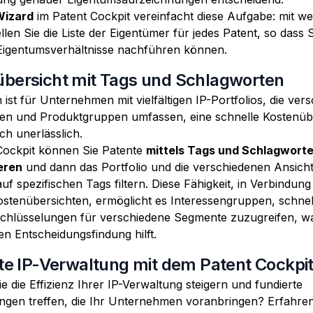
Wizard
im Patent Cockpit vereinfacht diese Aufgabe: mit w
ellen Sie die Liste der Eigentümer für jedes Patent, so dass S
Eigentumsverhältnisse nachführen können.
bersicht mit Tags und Schlagworten
h ist für Unternehmen mit vielfältigen IP-Portfolios, die ver
en und Produktgruppen umfassen, eine schnelle Kostenübe
ch unerlässlich.
Cockpit können Sie Patente
mittels Tags und Schlagwort
eren
und dann das Portfolio und die verschiedenen Ansich
uf spezifischen Tags filtern. Diese Fähigkeit, in Verbindung
Kostenübersichten, ermöglicht es Interessengruppen, schnel
chlüsselungen für verschiedene Segmente zuzugreifen, wa
en Entscheidungsfindung hilft.
nte IP-Verwaltung mit dem Patent Cockpi
 die Effizienz Ihrer IP-Verwaltung steigern und fundierte
ngen treffen, die Ihr Unternehmen voranbringen? Erfahren