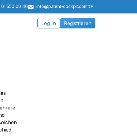
 61 550 00 46
info@patent-cockpit.com
DE
Log In
Registrieren
des
n.
mehrere
nd
 solchen
chied