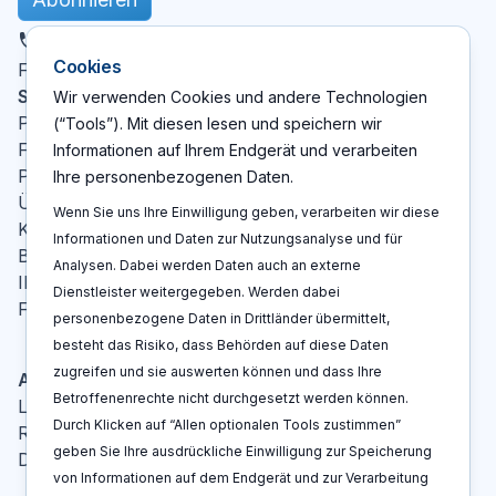
DE
Cookies
X
LinkedIn
YouTube
Facebook
Folgen Sie uns
:
Seiten
Wir verwenden Cookies und andere Technologien
Patent Cockpit
(“Tools”). Mit diesen lesen und speichern wir
Funktionen
Informationen auf Ihrem Endgerät und verarbeiten
Preise
Ihre personenbezogenen Daten.
Über Uns
Wenn Sie uns Ihre Einwilligung geben, verarbeiten wir diese
Kontakt
Informationen und Daten zur Nutzungsanalyse und für
Blog
Analysen. Dabei werden Daten auch an externe
IP-Glossar
Dienstleister weitergegeben. Werden dabei
FAQ
personenbezogene Daten in Drittländer übermittelt,
besteht das Risiko, dass Behörden auf diese Daten
zugreifen und sie auswerten können und dass Ihre
Aktionen
Betroffenenrechte nicht durchgesetzt werden können.
Log In
Durch Klicken auf “Allen optionalen Tools zustimmen”
Registrieren
geben Sie Ihre ausdrückliche Einwilligung zur Speicherung
Demo buchen
von Informationen auf dem Endgerät und zur Verarbeitung